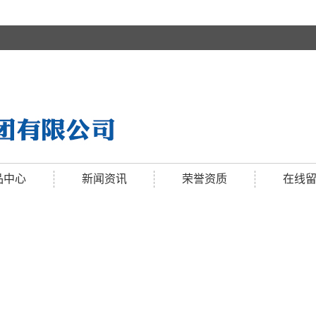
品中心
新闻资讯
荣誉资质
在线