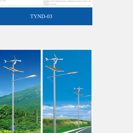
TYND-03