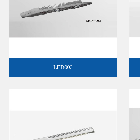
LED003