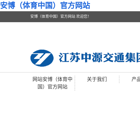
安博（体育中国）官方网站
安博（体育中国）官方网站 欢迎您！
网站安博（体育中
关于我们
产
国）官方网站