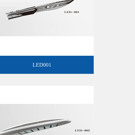
LED001