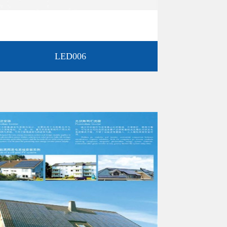
LED006