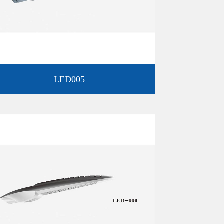
LED005