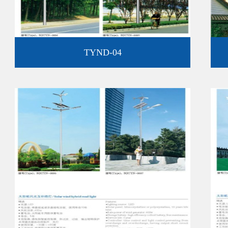
TYND-04