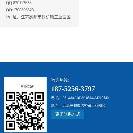
QQ:820113638
QQ:1300898823
地 址：江苏高邮市送桥镇工业园区
咨询热线：
187-5256-3797
电 话：0514-84216369 0514-84212540
地 址：江苏高邮市送桥镇工业园区
更多联系方式