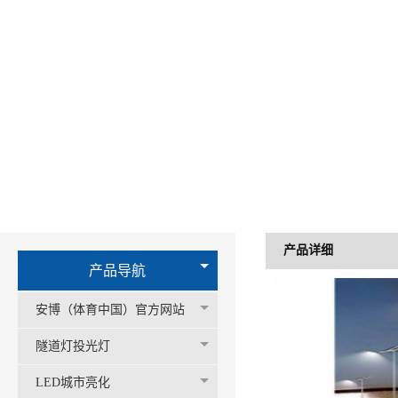
产品详细
产品导航
安博（体育中国）官方网站
隧道灯投光灯
LED城市亮化