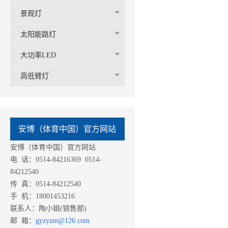
景观灯
太阳能路灯
大功率LED
高低臂灯
安博（体育中国）官方网站
安博（体育中国）官方网站
电 话：0514-84216369 0514-
84212540
传 真：0514-84212540
手 机：18001453216
联系人：陶小姐(销售部)
邮 箱：
gyzyzm@126.com