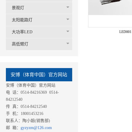
景观灯
太阳能路灯
大功率LED
LED001
高低臂灯
安博（体育中国）官方网站
安博（体育中国）官方网站
电 话：0514-84216369 0514-
84212540
传 真：0514-84212540
手 机：18001453216
联系人：陶小姐(销售部)
邮 箱：
gyzyzm@126.com