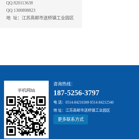
QQ:820113638
QQ:1300898823
地 址：江苏高邮市送桥镇工业园区
咨询热线：
187-5256-3797
电 话：0514-84216369 0514-84212540
地 址：江苏高邮市送桥镇工业园区
更多联系方式