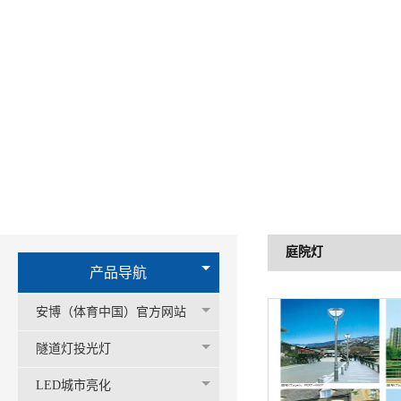
庭院灯
产品导航
安博（体育中国）官方网站
隧道灯投光灯
LED城市亮化