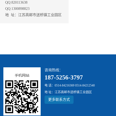
QQ:820113638
QQ:1300898823
地 址：江苏高邮市送桥镇工业园区
咨询热线：
187-5256-3797
电 话：0514-84216369 0514-84212540
地 址：江苏高邮市送桥镇工业园区
更多联系方式