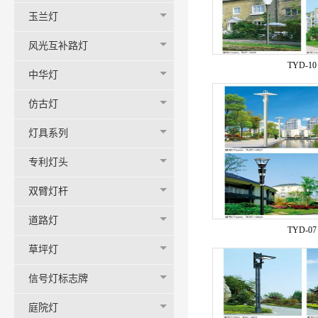
玉兰灯
风光互补路灯
TYD-10
中华灯
仿古灯
灯具系列
专利灯头
双臂灯杆
道路灯
TYD-07
草坪灯
信号灯标志牌
庭院灯