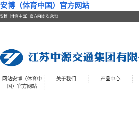
安博（体育中国）官方网站
安博（体育中国）官方网站 欢迎您！
网站安博（体育中
关于我们
产品中心
国）官方网站