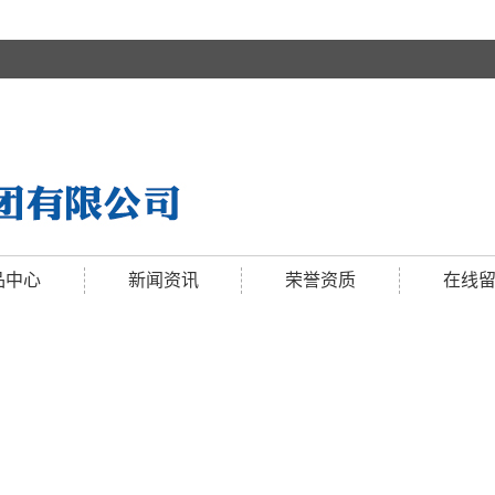
品中心
新闻资讯
荣誉资质
在线