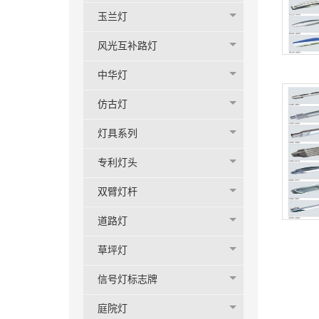
玉兰灯
风光互补路灯
中华灯
仿古灯
灯具系列
专利灯头
双臂灯杆
道路灯
草坪灯
信号灯标志牌
庭院灯