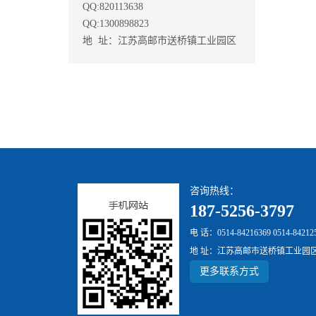
QQ:820113638
QQ:1300898823
地 址：江苏高邮市送桥镇工业园区
咨询热线：
187-5256-3797
电 话：0514-84216369 0514-84212
地 址：江苏高邮市送桥镇工业园
更多联系方式