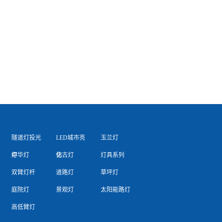
隧道灯投光
LED城市亮
玉兰灯
灯
中华灯
化
仿古灯
灯具系列
双臂灯杆
道路灯
草坪灯
庭院灯
景观灯
太阳能路灯
高低臂灯