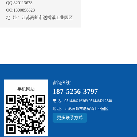
QQ:820113638
QQ:1300898823
地 址：江苏高邮市送桥镇工业园区
咨询热线：
187-5256-3797
电 话：0514-84216369 0514-84212540
地 址：江苏高邮市送桥镇工业园区
更多联系方式