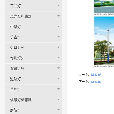
玉兰灯
风光互补路灯
中华灯
仿古灯
灯具系列
专利灯头
双臂灯杆
上一个：
DLD-05
道路灯
下一个：
DLD-07
草坪灯
信号灯标志牌
庭院灯