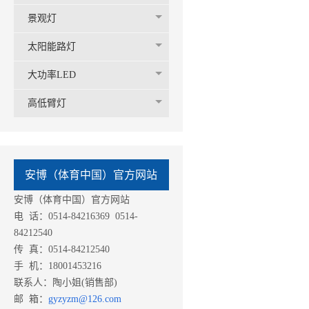
景观灯
太阳能路灯
大功率LED
高低臂灯
安博（体育中国）官方网站
安博（体育中国）官方网站
电 话：0514-84216369 0514-
84212540
传 真：0514-84212540
手 机：18001453216
联系人：陶小姐(销售部)
邮 箱：
gyzyzm@126.com