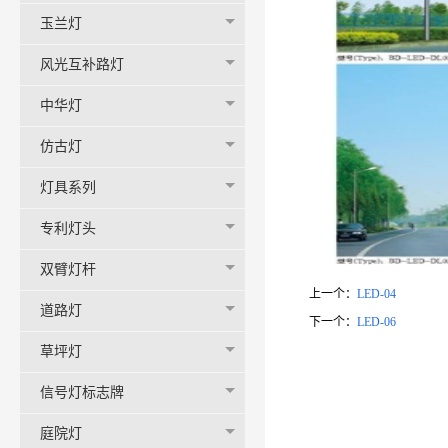
玉兰灯
风光互补路灯
中华灯
仿古灯
灯具系列
专利灯头
双臂灯杆
上一个：
LED-04
道路灯
下一个：
LED-06
草坪灯
信号灯标志牌
庭院灯