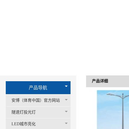
产品详细
产品导航
安博（体育中国）官方网站
隧道灯投光灯
LED城市亮化